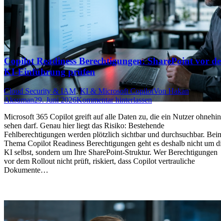
Copilot Readiness Berechtigungen: SharePoint vor de
KI-Einführung prüfen
Cloud Security & IAM
,
KI & Microsoft Copilot
Von
Hakan
Aksuman
29. Juni 2026
Kommentar hinterlassen
Microsoft 365 Copilot greift auf alle Daten zu, die ein Nutzer ohnehin
sehen darf. Genau hier liegt das Risiko: Bestehende
Fehlberechtigungen werden plötzlich sichtbar und durchsuchbar. Bei
Thema Copilot Readiness Berechtigungen geht es deshalb nicht um d
KI selbst, sondern um Ihre SharePoint-Struktur. Wer Berechtigungen
vor dem Rollout nicht prüft, riskiert, dass Copilot vertrauliche
Dokumente…