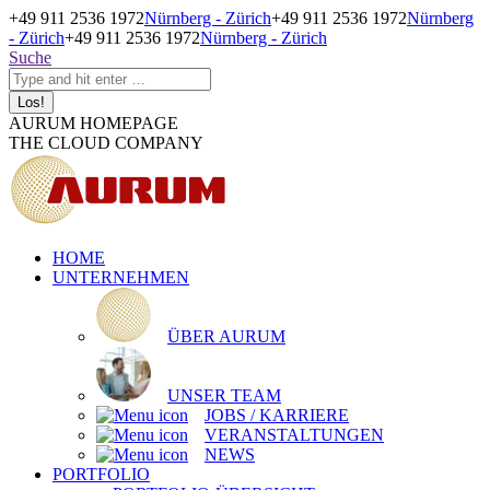
Zum
+49 911 2536 1972
Nürnberg - Zürich
+49 911 2536 1972
Nürnberg
Inhalt
- Zürich
+49 911 2536 1972
Nürnberg - Zürich
springen
Search:
Suche
XING
Linkedin
Instagram
Facebook
XING
Linkedin
Instagram
Facebook
AURUM HOMEPAGE
page
page
page
page
page
page
page
page
THE CLOUD COMPANY
opens
opens
opens
opens
opens
opens
opens
opens
in
in
in
in
in
in
in
in
new
new
new
new
new
new
new
new
window
window
window
window
window
window
window
window
HOME
UNTERNEHMEN
ÜBER AURUM
UNSER TEAM
JOBS / KARRIERE
VERANSTALTUNGEN
NEWS
PORTFOLIO