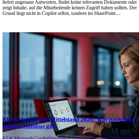
liefert ungenaue Antworten, findet keine relevanten Dokumente oder
zeigt Inhalte, auf die Mitarbeitende keinen Zugriff haben sollten. Der
Grund liegt nicht in Copilot selbst, sondern im SharePoint…
EU AI Act für den Mittelstand 2026: Was nach dem
Digital Omnibus gilt
KI & Microsoft Copilot
Von
Hakan Aksuman
22. Juni 2026
Kommenta