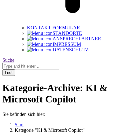
KONTAKT FORMULAR
STANDORTE
ANSPRECHPARTNER
IMPRESSUM
DATENSCHUTZ
Search:
Suche
XING
Linkedin
Instagram
Facebook
page
page
page
page
Kategorie-Archive:
KI &
opens
opens
opens
opens
in
in
in
in
Microsoft Copilot
new
new
new
new
window
window
window
window
Sie befinden sich hier:
Start
Kategorie "KI & Microsoft Copilot"