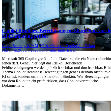
Copilot Readiness Berechtigungen: SharePoint vor de
KI-Einführung prüfen
Cloud Security & IAM
,
KI & Microsoft Copilot
Von
Hakan
Aksuman
29. Juni 2026
Kommentar hinterlassen
Microsoft 365 Copilot greift auf alle Daten zu, die ein Nutzer ohnehin
sehen darf. Genau hier liegt das Risiko: Bestehende
Fehlberechtigungen werden plötzlich sichtbar und durchsuchbar. Bei
Thema Copilot Readiness Berechtigungen geht es deshalb nicht um d
KI selbst, sondern um Ihre SharePoint-Struktur. Wer Berechtigungen
vor dem Rollout nicht prüft, riskiert, dass Copilot vertrauliche
Dokumente…