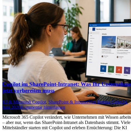
Copilot im SharePoint-Intranet: Was Ihr Unternehm
jetzt vorbereiten muss
KI & Microsoft Copilot
,
SharePoint & Intranet
Von
Bettina Girke
24.
Juni 2026
Kommentar hinterlassen
Microsoft 365 Copilot verändert, wie Unternehmen mit Wissen arbeit
– aber nur, wenn das SharePoint-Intranet als Datenbasis stimmt. Viele
Mittelständler starten mit Copilot und erleben Ernüchterung: Die KI