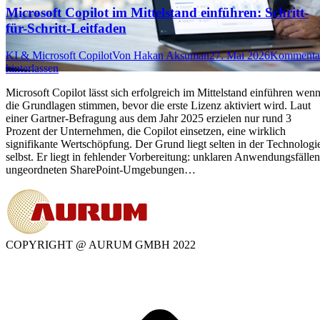
Microsoft Copilot im Mittelstand einführen: Schritt-
für-Schritt-Leitfaden
KI & Microsoft Copilot
Von
Hakan Aksuman
27. Mai 2026
Kommenta
hinterlassen
Microsoft Copilot lässt sich erfolgreich im Mittelstand einführen wen
die Grundlagen stimmen, bevor die erste Lizenz aktiviert wird. Laut
einer Gartner-Befragung aus dem Jahr 2025 erzielen nur rund 3
Prozent der Unternehmen, die Copilot einsetzen, eine wirklich
signifikante Wertschöpfung. Der Grund liegt selten in der Technologi
selbst. Er liegt in fehlender Vorbereitung: unklaren Anwendungsfällen
ungeordneten SharePoint-Umgebungen…
COPYRIGHT @ AURUM GMBH 2022
t
T