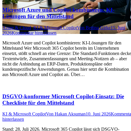
Microsoft Azure und Copilot kombinieren: KI-
Lösungen für den Mittelstand
Azure & Cloud
,
KI & Microsoft Copilot
Von
Bettina Girke
15. Juni
2026
Kommentar hinterlassen
Microsoft Azure und Copilot kombinieren: KI-Lösungen für den
Mittelstand Wer Microsoft 365 Copilot bereits im Unternehmen
einsetzt, stößt schnell an eine Grenze: Die Standard-Funktionen deck
Textentwürfe, Zusammenfassungen und Meeting-Notizen ab – aber
nicht die Anbindung an ERP-Daten, Produktionspläne oder
kundenspezifische Anwendungen. Genau hier setzt die Kombination
aus Microsoft Azure und Copilot an. Über…
DSGVO-konformer Microsoft Copilot-Einsatz: Die
Checkliste für den Mittelstand
KI & Microsoft Copilot
Von
Hakan Aksuman
10. Juni 2026
Kommenta
hinterlassen
Stand: 28. Juli 2026. Microsoft 365 Copilot lässt sich DSGVO-